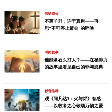
信徒成长
不离羊群，连于真树——再
思“不可停止聚会”的呼唤
时闻轶事
谁能拿石头打人？——在杨腓力
的故事里看见自己的罪与恩典
影音推荐
观《阿凡达3：火与烬》有感
——以牧者之心敬颂万物之爱