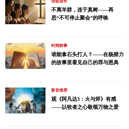
信徒成长
不离羊群，连于真树——再
思“不可停止聚会”的呼唤
时闻轶事
谁能拿石头打人？——在杨腓力
的故事里看见自己的罪与恩典
影音推荐
观《阿凡达3：火与烬》有感
——以牧者之心敬颂万物之爱