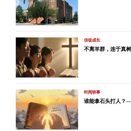
信徒成长
不离羊群，连于真树
时闻轶事
谁能拿石头打人？