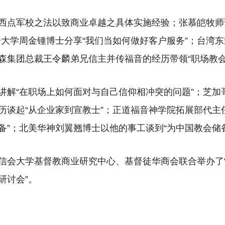
西点军校之法以致商业卓越之具体实施经验；张慕皑牧师
一大学周金锺博士分享“我们当如何做好客户服务”；台湾
森集团总裁王令麟弟兄信主并传福音的经历带领“职场教会
讲解“在职场上如何面对与自己信仰相冲突的问题”；芝加
历谈起“从企业家到宣教士”；正道福音神学院拓展部代主
备”；北美华神刘翼翘博士以他的事工谈到“为中国教会储
信会大学基督教商业研究中心、基督徒华商会联合举办了
研讨会”。