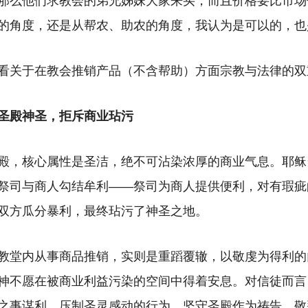
那么他们求教会的弟兄姊妹大家来买，而且价格要比市场
的角度，还是从帮农、助农的角度，我认为是可以的，也
看关于在教会推销产品（不含帮助）方面宗教与法律的双
圣殿神圣，拒斥商业玷污
殿，核心属性是圣洁，绝不可沾染浓厚的商业气息。耶稣
祭司与商人勾结牟利——祭司为商人提供便利，对有瑕疵
双方瓜分暴利，最终玷污了神圣之地。
教堂内从事商品推销，实则是重蹈覆辙，以敬虔为得利的
神不愿在被商业利益污染的空间中得着安息。对信徒而言
之事谋利、压制圣灵感动的行为，坚守圣殿作为祷告、敬