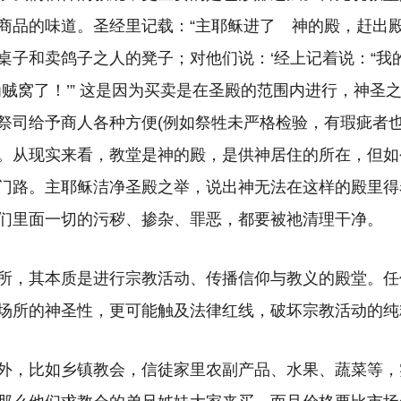
商品的味道。圣经里记载：“主耶稣进了 神的殿，赶出
桌子和卖鸽子之人的凳子；对他们说：‘经上记着说：“我
贼窝了！’” 这是因为买卖是在圣殿的范围内进行，神圣
祭司给予商人各种方便(例如祭牲未严格检验，有瑕疵者也
。从现实来看，教堂是神的殿，是供神居住的所在，但如
门路。主耶稣洁净圣殿之举，说出神无法在这样的殿里得
们里面一切的污秽、掺杂、罪恶，都要被祂清理干净。
所，其本质是进行宗教活动、传播信仰与教义的殿堂。任
场所的神圣性，更可能触及法律红线，破坏宗教活动的纯
外，比如乡镇教会，信徒家里农副产品、水果、蔬菜等，