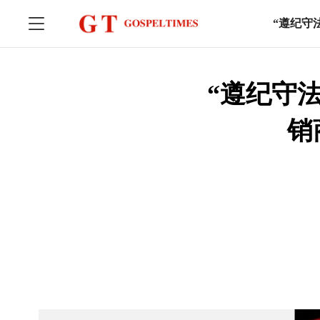
“遵纪守
“遵纪守
销