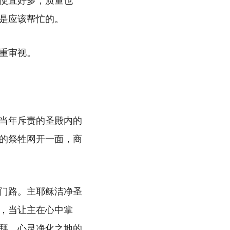
便宜好多，质量也
是应该帮忙的。
重审视。
当年斥责的圣殿内的
的祭牲网开一面，商
门路。主耶稣洁净圣
，当让主在心中掌
拜、心灵净化之地的