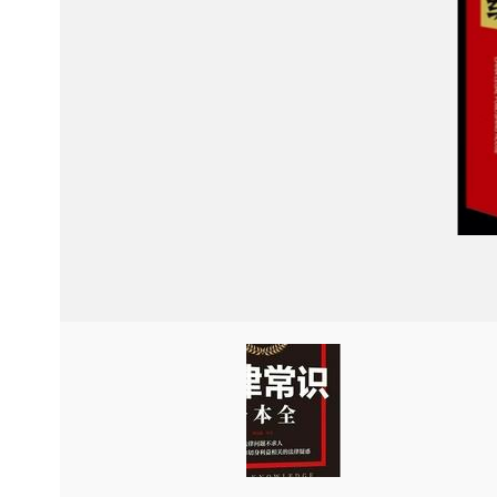
Item
Item
2
2
of
of
2
2