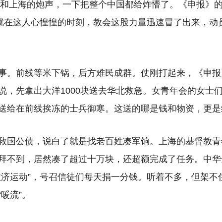
沟桥和上海的炮声，一下把整个中国都给炸懵了。《申报》
。就在这人心惶惶的时刻，教会这股力量迅速冒了出来，动
事。前线等米下锅，后方难民成群。仗刚打起来，《申报
说，先拿出大洋1000块送去华北救急。女青年会的女士
送给在前线挨冻的士兵御寒。这送的哪是钱和物资，更是
救国公债，说白了就是找老百姓凑军饷。上海的基督教青
拜不到，居然凑了超过十万块，还超额完成了任务。中华
救济运动”，号召信徒们每天捐一分钱。听着不多，但架不
暖流”。