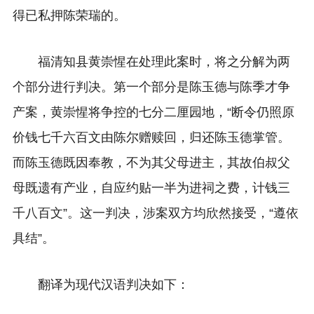
得已私押陈荣瑞的。
福清知县黄崇惺在处理此案时，将之分解为两
个部分进行判决。第一个部分是陈玉德与陈季才争
产案，黄崇惺将争控的七分二厘园地，“断令仍照原
价钱七千六百文由陈尔赠赎回，归还陈玉德掌管。
而陈玉德既因奉教，不为其父母进主，其故伯叔父
母既遗有产业，自应约贴一半为进祠之费，计钱三
千八百文”。这一判决，涉案双方均欣然接受，“遵依
具结”。
翻译为现代汉语判决如下：