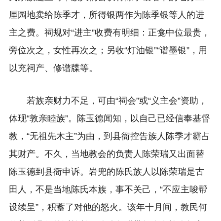
厘园地卖给陈季才，所得银两作为陈季银等人的进
主之费。祠规对“进主”收费有明细：正龛中位最贵，
旁位次之，女性再次之；另收“灯油银”“谱墨银”，用
以充祠产、修谱牒等。
若族亲财力不足，可由“祠会”或“义主会”资助，
体现“敦亲睦族”。陈玉德闻知，以自己已经信奉基督
教，“无祖先木主”为由，到县衙控告族人陈季才霸占
其财产。不久，当地教会的负责人陈荣瑞又出面替
陈玉德到县衙申诉。岩兜的陈氏族人以陈荣瑞是古
田人，不是当地陈氏本族，事不关己，“不应主唆帮
设续呈”，积蓄了对他的怒火。该年十月间，教民何