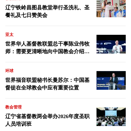
辽宁铁岭昌图县教堂举行圣洗礼、圣
餐礼及七日赞美会
亚太
世界华人基督教联盟总干事陈业伟牧
师：需要更清晰地向中国教会介绍福
音派
环球
世界福音联盟秘书长曼苏尔：中国基
督徒在全球教会中应有重要位置
教会管理
辽宁省基督教两会举办2026年度圣职
人员培训班