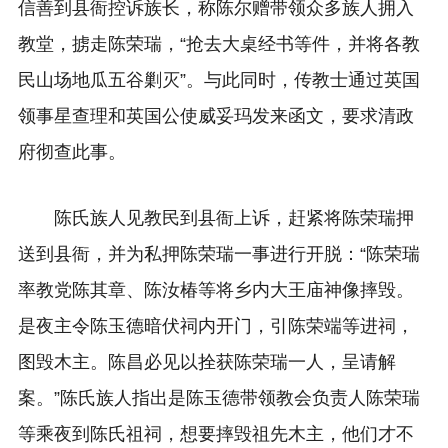
信善到县衙控诉族长，称陈尔赠带领众多族人拥入
教堂，掳走陈荣瑞，“抢去大桌经书等件，并将各教
民山场地瓜五谷剿灭”。与此同时，传教士通过英国
领事星查理和英国公使威妥玛发来函文，要求清政
府彻查此事。
陈氏族人见教民到县衙上诉，赶紧将陈荣瑞押
送到县衙，并为私押陈荣瑞一事进行开脱：“陈荣瑞
率教党陈其章、陈汝椿等将乡内大王庙神像摔毁。
是夜主令陈玉德暗伏祠内开门，引陈荣端等进祠，
图毁木主。陈昌必见以拴获陈荣瑞一人，呈请解
案。”陈氏族人指出是陈玉德带领教会负责人陈荣瑞
等乘夜到陈氏祖祠，想要摔毁祖先木主，他们才不