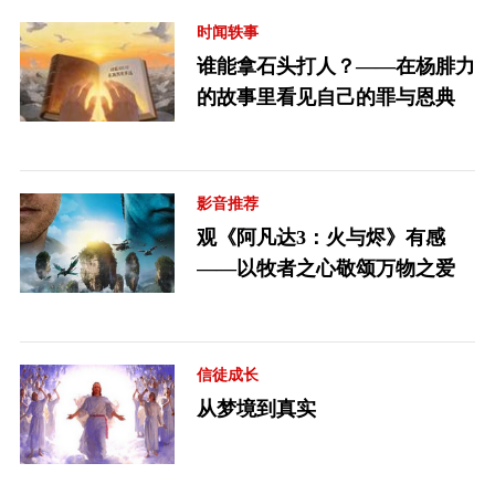
时闻轶事
谁能拿石头打人？——在杨腓力
的故事里看见自己的罪与恩典
影音推荐
观《阿凡达3：火与烬》有感
——以牧者之心敬颂万物之爱
信徒成长
从梦境到真实