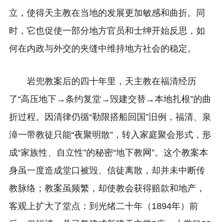
立，使得天主教在当地的发展更加敏感和曲折。同
时，它也促使一部分地方官员和士绅开始反思，如
何在内政与外交的夹缝中维持地方社会的稳定。
岩兜教案后的四十年里，天主教在福清经历
了“高压地下→条约复堂→毁建交替→本地扎根”的曲
折过程。因清律仍循“勒限搭船回国”旧例，福清、泉
漳一带教徒只能“夜聚明散”，转入家庭聚会形式，形
成“家族性、自立性”的秘密“地下教网”。这个教案本
身虽一度造成堂口被毁、信徒离散，却并未中断传
教脉络；教案虽频繁，却使教会获得赔款和地产，
客观上扩大了堂点：到光绪二十年（1894年）前