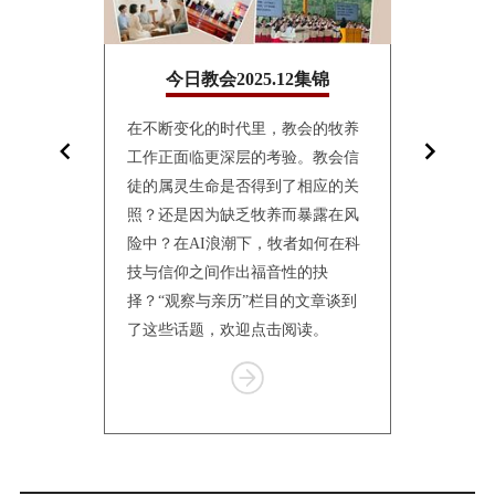
10集锦
今日教会2025.12集锦
今日教
面镜子，折
在不断变化的时代里，教会的牧养
10月24日
影。“观察与
工作正面临更深层的考验。教会信
联合会（World
仅讲述个体的
徒的属灵生命是否得到了相应的关
Church
会的处境
照？还是因为缺乏牧养而暴露在风
仰与教制世
传统到转
险中？在AI浪潮下，牧者如何在科
纳特伦举行
体的更新，
技与信仰之间作出福音性的抉
一何去何从
有挣扎、等
择？“观察与亲历”栏目的文章谈到
个栏目汇总
了这些话题，欢迎点击阅读。
报道，供读
Item
1