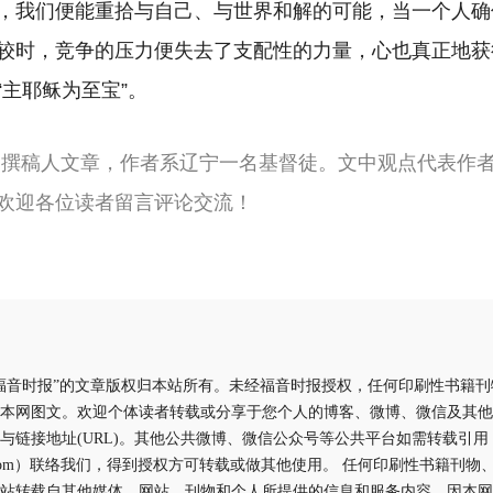
，我们便能重拾与自己、与世界和解的可能，当一个人确
较时，竞争的压力便失去了支配性的力量，心也真正地获
“主耶稣为至宝”。
由撰稿人文章，作者系辽宁一名基督徒。文中观点代表作
欢迎各位读者留言评论交流！
福音时报”的文章版权归本站所有。未经福音时报授权，任何印刷性书籍
本网图文。欢迎个体读者转载或分享于您个人的博客、微博、微信及其他
与链接地址(URL)。其他公共微博、微信公众号等公共平台如需转载引
aliyun.com）联络我们，得到授权方可转载或做其他使用。 任何印刷性书籍
站转载自其他媒体、网站、刊物和个人所提供的信息和服务内容，因本网