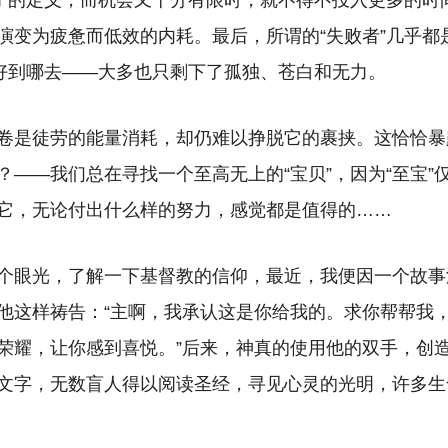
功”的定义，而机会又十分有限时，就不得不投入更多的时
演变为疲惫而低效的内耗。最后，所谓的“失败者”几乎都
没好到哪去——大多也只剩下了孤独、苍白和无力。
卷是徒劳的能量消耗，却仍难以挣脱它的裹挟。这恰恰暴
？——我们总在寻找一个至高无上的“宝贝”，因为“至宝”
它，无论付出什么样的努力，感觉都是值得的……
个眼光，了解一下基督教的信仰，最近，我便因一个故事
他这样祷告：“主啊，我承认这是你给我的。求你帮帮我
荣耀，让你感到喜悦。”后来，神真的使用他的双手，创
文字，无数盲人得以阅读圣经，寻见心灵的光明，许多生