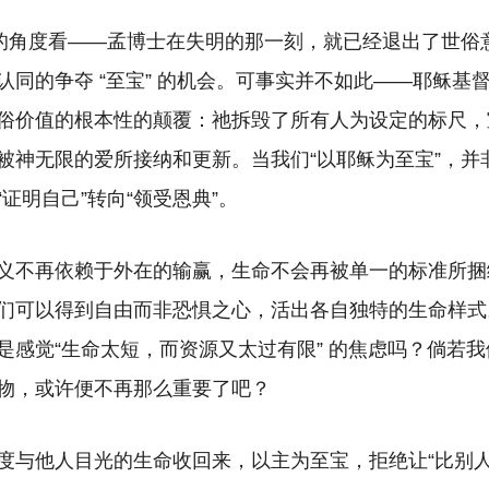
”的角度看——孟博士在失明的那一刻，就已经退出了世俗意
认同的争夺 “至宝” 的机会。可事实并不如此——耶稣基
俗价值的根本性的颠覆：祂拆毁了所有人为设定的标尺，
被神无限的爱所接纳和更新。当我们“以耶稣为至宝”，并
证明自己”转向“领受恩典”。
义不再依赖于外在的输赢，生命不会再被单一的标准所捆
们可以得到自由而非恐惧之心，活出各自独特的生命样式。
是感觉“生命太短，而资源又太过有限” 的焦虑吗？倘若
物，或许便不再那么重要了吧？
度与他人目光的生命收回来，以主为至宝，拒绝让“比别人