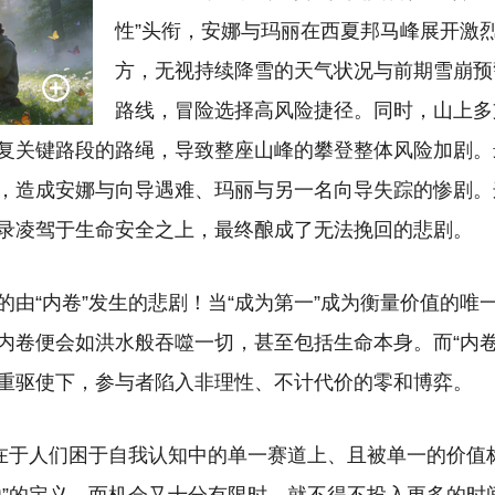
性”头衔，安娜与玛丽在西夏邦马峰展开激
方，无视持续降雪的天气状况与前期雪崩预
路线，冒险选择高风险捷径。同时，山上多
复关键路段的路绳，导致整座山峰的攀登整体风险加剧。
，造成安娜与向导遇难、玛丽与另一名向导失踪的惨剧。这
录凌驾于生命安全之上，最终酿成了无法挽回的悲剧。
的由“内卷”发生的悲剧！当“成为第一”成为衡量价值的唯
内卷便会如洪水般吞噬一切，甚至包括生命本身。而“内卷
重驱使下，参与者陷入非理性、不计代价的零和博弈。
，在于人们困于自我认知中的单一赛道上、且被单一的价值