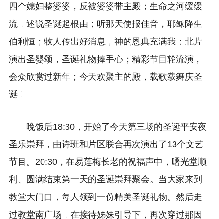
四个媳妇整婆婆，反被婆婆带主殿；生命之河缓缓
流，述说圣诞起根由；听那天使报佳音，耶稣降生
伯利恒；牧人传出好消息，神的恩典充满我；北片
演出圣婴颂，圣诞礼物捧手心；精彩节目轮流演，
会众欣赏过新年；今天欢聚主的殿，载歌载舞庆圣
诞！
晚饭后18:30，开始了今天第三场的圣诞平安夜
圣乐崇拜，由诗班和片区联合再次演出了13个文艺
节目。20:30，在易莲梅长老的祝福声中，曙光堂顺
利、圆满结束第一天的圣诞崇拜聚会。当大家来到
教堂大门口，每人领到一份精美圣诞礼物。然后走
过教堂南广场，在接待姊妹引导下，再次穿过那因