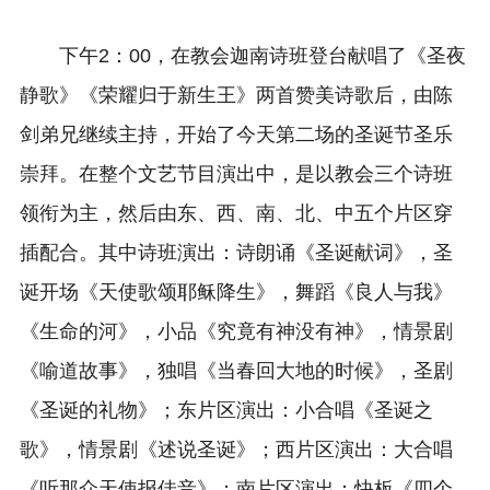
下午2：00，在教会迦南诗班登台献唱了《圣夜
静歌》《荣耀归于新生王》两首赞美诗歌后，由陈
剑弟兄继续主持，开始了今天第二场的圣诞节圣乐
崇拜。在整个文艺节目演出中，是以教会三个诗班
领衔为主，然后由东、西、南、北、中五个片区穿
插配合。其中诗班演出：诗朗诵《圣诞献词》，圣
诞开场《天使歌颂耶稣降生》，舞蹈《良人与我》
《生命的河》，小品《究竟有神没有神》，情景剧
《喻道故事》，独唱《当春回大地的时候》，圣剧
《圣诞的礼物》；东片区演出：小合唱《圣诞之
歌》，情景剧《述说圣诞》；西片区演出：大合唱
《听那众天使报佳音》；南片区演出：快板《四个