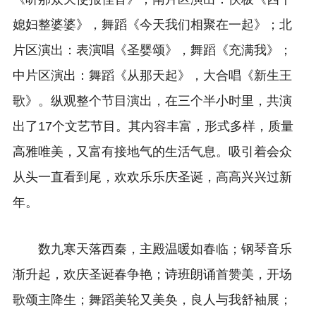
媳妇整婆婆》，舞蹈《今天我们相聚在一起》；北
片区演出：表演唱《圣婴颂》，舞蹈《充满我》；
中片区演出：舞蹈《从那天起》，大合唱《新生王
歌》。纵观整个节目演出，在三个半小时里，共演
出了17个文艺节目。其内容丰富，形式多样，质量
高雅唯美，又富有接地气的生活气息。吸引着会众
从头一直看到尾，欢欢乐乐庆圣诞，高高兴兴过新
年。
数九寒天落西秦，主殿温暖如春临；钢琴音乐
渐升起，欢庆圣诞春争艳；诗班朗诵首赞美，开场
歌颂主降生；舞蹈美轮又美奂，良人与我舒袖展；