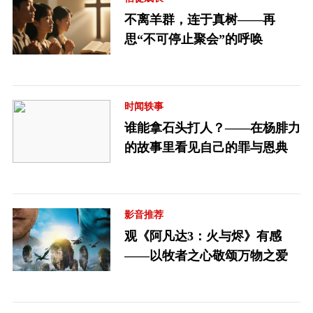
不离羊群，连于真树——再
思“不可停止聚会”的呼唤
时闻轶事
谁能拿石头打人？——在杨腓力
的故事里看见自己的罪与恩典
影音推荐
观《阿凡达3：火与烬》有感
——以牧者之心敬颂万物之爱