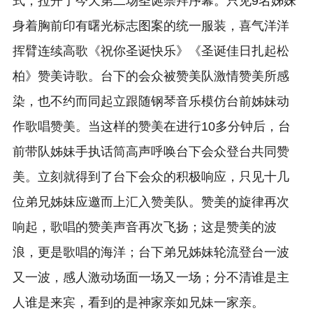
式，拉开了今天第二场圣诞崇拜序幕。只见9名姊妹
身着胸前印有曙光标志图案的统一服装，喜气洋洋
挥臂连续高歌《祝你圣诞快乐》《圣诞佳日扎起松
柏》赞美诗歌。台下的会众被赞美队激情赞美所感
染，也不约而同起立跟随钢琴音乐模仿台前姊妹动
作歌唱赞美。当这样的赞美在进行10多分钟后，台
前带队姊妹手执话筒高声呼唤台下会众登台共同赞
美。立刻就得到了台下会众的积极响应，只见十几
位弟兄姊妹应邀而上汇入赞美队。赞美的旋律再次
响起，歌唱的赞美声音再次飞扬；这是赞美的波
浪，更是歌唱的海洋；台下弟兄姊妹轮流登台一波
又一波，感人激动场面一场又一场；分不清谁是主
人谁是来宾，看到的是神家亲如兄妹一家亲。