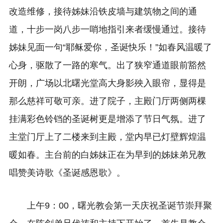
改造维修，接待姊妹沿铁皮墙与建筑物之间的通
道，十步一岗八步一哨地指引来者缓慢通过。接待
姊妹见面一句“耶稣爱你，圣诞快乐！”如春风温暖了
心身，驱散了一路的寒气。出了狭窄通道眼前豁然
开朗，广场以北曙光堂高大身影殃入眼帘，显得是
那么慈祥可敬可亲。进了院子，主殿门厅两侧两棵
挂满彩色铃铛的圣诞树更是增添了节日气氛。进了
主堂门厅上了二楼来到主殿，堂内早已灯壁辉煌温
暖如春。主台前的白姊妹正在为早到的姊妹弟兄教
唱赞美诗歌《圣诞感恩歌》。
上午9：00，曙光教会第一天庆祝圣诞节崇拜聚