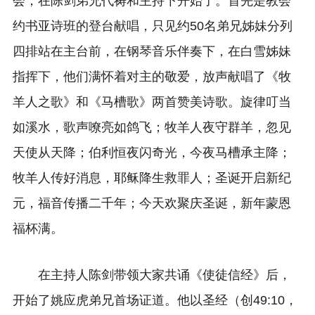
会，在陈剑弟兄代祷和主持下开始了。首先是教会
约书亚诗班的登台献唱，只见约50名弟兄姊妹分列
四排站在主台前，在钢琴音乐伴奏下，在白雪姊妹
指挥下，他们满怀着对主的敬爱，放声献唱了《牧
羊人之歌》和《马槽歌》两首赞美诗歌。旋律叮当
如溪水，歌声嘹亮如鸽飞；牧羊人夜守群羊，忽见
天使从天降；伯利恒夜闪奇光，今夜马槽承主降；
牧羊人传好消息，耶稣降生救罪人；圣诞开启新纪
元，福音传播二千年；今天欢聚庆圣诞，新年蒙恩
福杯满。
在主持人陈剑带领大家共诵《使徒信经》后，
开始了姚应虎弟兄首场证道。他以圣经（创49:10，