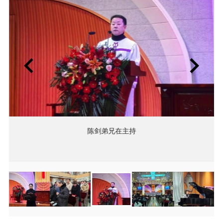
陈剑弟兄在主持
Item
Item
5
5
of
of
21
21