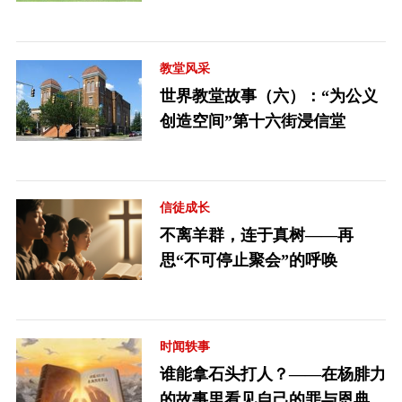
教堂风采
世界教堂故事（六）：“为公义
创造空间”第十六街浸信堂
信徒成长
不离羊群，连于真树——再
思“不可停止聚会”的呼唤
时闻轶事
谁能拿石头打人？——在杨腓力
的故事里看见自己的罪与恩典