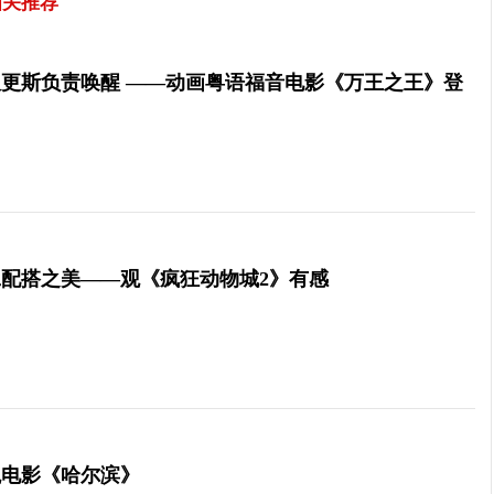
相关推荐
更斯负责唤醒 ——动画粤语福音电影《万王之王》登
配搭之美——观《疯狂动物城2》有感
观电影《哈尔滨》