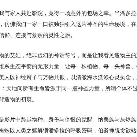
我与家人共赴影院，竟得一场意外的包场之幸。当潘多拉
，仿佛我们一家三口被独独引入这片神圣的生命秘境，在
信仰、连接与救赎的灵性之旅。
物的艾娃，绝非虚幻的神话符号，而是让我看见造物主的
维系生态平衡的无形力量，让每一株植物、每一头神兽、
美人以神经辫子与万物共振，以清澈海水洗涤心灵执念，
合：天地间所有生命皆源于同一股神圣力量，所谓个体不
背造物的初衷。
是影片中跨越物种、身份与仇恨的觉醒。纳美族与灰烬族
蜘蛛以人类之躯解锁潘多拉的呼吸密码，伯爵挣脱贪欲站