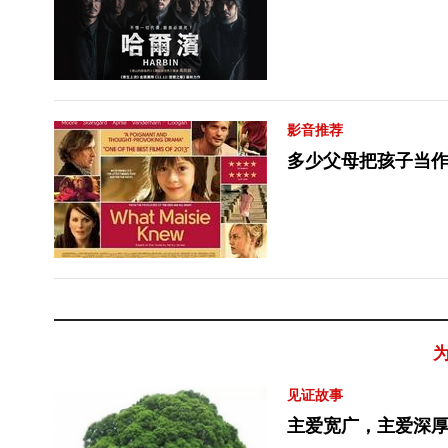
影音推荐
多少父母把孩子当
见证故事
主爱宽广，主爱深