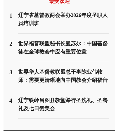
最受欢迎
1
辽宁省基督教两会举办2026年度圣职人
员培训班
2
世界福音联盟秘书长曼苏尔：中国基督
徒在全球教会中应有重要位置
3
世界华人基督教联盟总干事陈业伟牧
师：需要更清晰地向中国教会介绍福音
派
4
辽宁铁岭昌图县教堂举行圣洗礼、圣餐
礼及七日赞美会