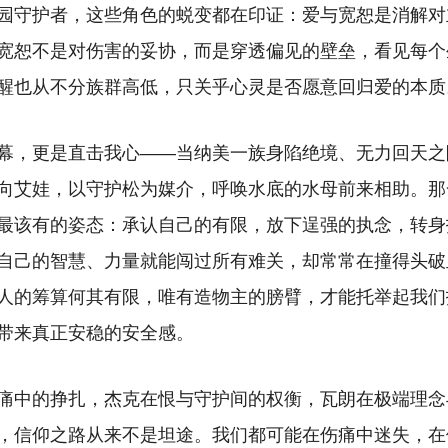
园守护者，这些角色的蜕变都在印证：爱与宽恕是消解对
宽恕不是对伤害的妥协，而是穿透偏见的壁垒，看见每个
醒也从不分族群高低，只关乎心灵是否愿意回归爱的本质
幕，更是直击我心——当纳美一族身陷绝境、无力回天之
向艾娃，以守护松为媒介，呼唤水底的水母前来相助。那
最该有的姿态：承认自己的有限，放下逞强的执念，转身
自己的智慧、力量就能闯过所有难关，却常常在撞得头破
人的筹算何其有限，唯有造物主的膀臂，才能托举起我们
带来真正安稳的安全感。
痛中的挣扎，杰克在恨与守护间的权衡，瓦朗在极端理念
，信仰之路从来不是坦途。我们都可能在伤痛中迷失，在