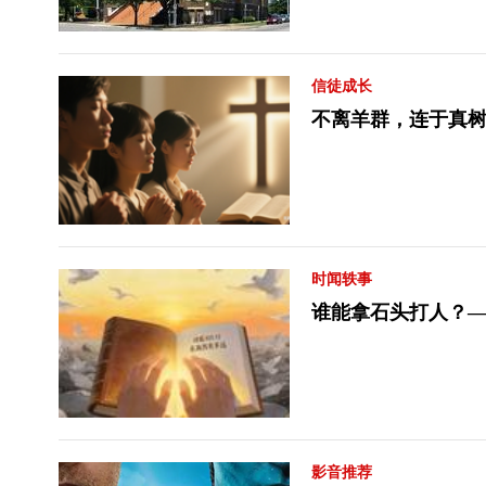
信徒成长
不离羊群，连于真树
时闻轶事
谁能拿石头打人？
影音推荐