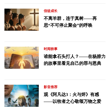
信徒成长
不离羊群，连于真树——再
思“不可停止聚会”的呼唤
时闻轶事
谁能拿石头打人？——在杨腓力
的故事里看见自己的罪与恩典
影音推荐
观《阿凡达3：火与烬》有感
——以牧者之心敬颂万物之爱