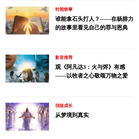
时闻轶事
谁能拿石头打人？——在杨腓力
的故事里看见自己的罪与恩典
影音推荐
观《阿凡达3：火与烬》有感
——以牧者之心敬颂万物之爱
信徒成长
从梦境到真实