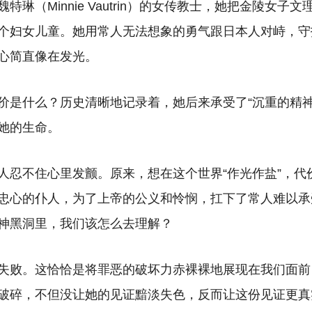
特琳（Minnie Vautrin）的女传教士，她把金陵女子
个妇女儿童。她用常人无法想象的勇气跟日本人对峙，守
心简直像在发光。
价是什么？历史清晰地记录着，她后来承受了“沉重的精神
她的生命。
人忍不住心里发颤。原来，想在这个世界“作光作盐”，代
忠心的仆人，为了上帝的公义和怜悯，扛下了常人难以承
神黑洞里，我们该怎么去理解？
失败。这恰恰是将罪恶的破坏力赤裸裸地展现在我们面前
破碎，不但没让她的见证黯淡失色，反而让这份见证更真