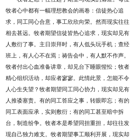
牧者心中都有一幅理想教会的画卷：信徒热心追
求，同工同心合意，事工欣欣向荣。然而现实往往
相去甚远。牧者期望信徒皆热心追求，现实却见有
人敷衍了事。主日崇拜时，有人低头玩手机；查经
班上，有人心不在焉；祷告会中，有人默不作声。
牧者付出心血准备讲章，却见台下睡眼惺忪；牧者
精心组织活动，却应者寥寥。此情此景，怎能不令
人心生失望？牧者期望同工同心协力，现实却见有
人推诿塞责。有的同工答应之事，转眼即忘；有的
同工表面应承，实则敷衍；有的同工甚至暗中拆
台，制造纷争。牧者本是希望同担重担，却往往发
现自己独力难支。牧者期望事工顺利开展，现实却