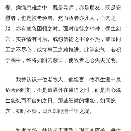
娶、病痛患难之中，既是导师，亦是朋友；既是安
慰者，也是被考验者。然而牧者亦凡人，血肉之
躯，亦有疲惫困顿之时。面对信徒之种种，偶生怨
言，实在情有可原。或怨信徒之不冷不热，或叹同
工之不尽心，或忧事工之难推进。此等怨气，若积
于胸中，终将如阴云蔽日，使牧者之心失去光明。
我曾认识一位老牧人。他坦言，牧养生涯中最
危险的时刻，不是遭遇外在逼迫之时，而是内心滋
生怨怼而不自知之日。那些细微的埋怨，如同蚁
穴，初时不察，日久却能溃千里之堤。
牧者之怨，往往起于期望与现实的落差。每位