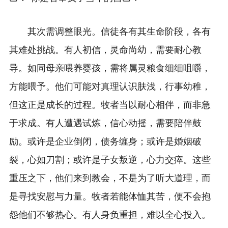
其次需调整眼光。信徒各有其生命阶段，各有
其难处挑战。有人初信，灵命尚幼，需要耐心教
导。如同母亲喂养婴孩，需将属灵粮食细细咀嚼，
方能喂予。他们可能对真理认识肤浅，行事幼稚，
但这正是成长的过程。牧者当以耐心相伴，而非急
于求成。有人遭遇试炼，信心动摇，需要陪伴鼓
励。或许是企业倒闭，债务缠身；或许是婚姻破
裂，心如刀割；或许是子女叛逆，心力交瘁。这些
重压之下，他们来到教会，不是为了听大道理，而
是寻找安慰与力量。牧者若能体恤其苦，便不会抱
怨他们不够热心。有人身负重担，难以全心投入。