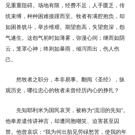
见重重阻碍。场地有限，经费不足，人手匮乏，传
统束缚，种种困难接踵而至。牧者有满腔抱负，却
如困兽犹斗，举步维艰。期望愈高，失望愈深，怨
气遂生。这怨气初时如薄雾，弥漫心间；继而如阴
云，笼罩心神；终则如暴雨，倾泻而出，伤人伤
己。
然牧者之职分，本非易事。翻阅《圣经》，纵
观历史，哪位忠心的牧者未曾经历内心的挣扎？
先知耶利米为国民哀哭，被称为“流泪的先知”。
他奉差遣传讲神言，却遭同胞嘲笑、迫害甚至囚
禁。他曾哀叹：“我为何出胎见劳碌愁苦，使我的年