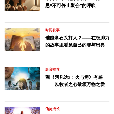
思“不可停止聚会”的呼唤
时闻轶事
谁能拿石头打人？——在杨腓力
的故事里看见自己的罪与恩典
影音推荐
观《阿凡达3：火与烬》有感
——以牧者之心敬颂万物之爱
信徒成长