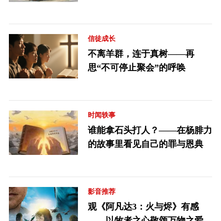
信徒成长
不离羊群，连于真树——再
思“不可停止聚会”的呼唤
时闻轶事
谁能拿石头打人？——在杨腓力
的故事里看见自己的罪与恩典
影音推荐
观《阿凡达3：火与烬》有感
——以牧者之心敬颂万物之爱