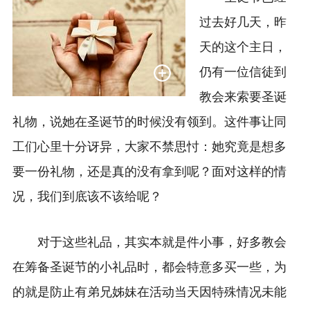
过去好几天，昨
天的这个主日，
仍有一位信徒到
教会来索要圣诞
礼物，说她在圣诞节的时候没有领到。这件事让同
工们心里十分讶异，
大家不禁思忖：她
究竟是想多
要一份礼物，还是真的没有拿到呢
？面对这样的情
况，我们到底该不该给呢？
对于这些礼品，
其实本就是件小事
，好多
教会
在筹备圣诞节
的小礼品时，
都会特意
多买一些，为
的就是防
止有弟兄姊妹在活动当天因特殊情况未能