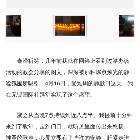
Item
Item
2
2
of
of
2
2
泰泽祈祷，几年前我就在网络上看到过举办该
活动的教会分享的图文，深深被那种燃点烛光的静
谧氛围所吸引。4月16日，受难周的静默日这天，我
在无锡国际礼拜堂实现了这个愿望。
聚会从当晚7点持续到近八点半。我提前十分钟
来到了教堂，走到门口，就听见里面传出来悠扬、
神圣的歌声，心灵立即有了些许的安静，赶紧走进