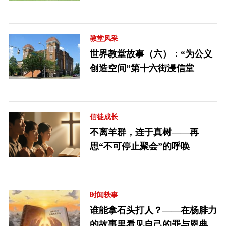
教堂风采
世界教堂故事（六）：“为公义
创造空间”第十六街浸信堂
信徒成长
不离羊群，连于真树——再
思“不可停止聚会”的呼唤
时闻轶事
谁能拿石头打人？——在杨腓力
的故事里看见自己的罪与恩典