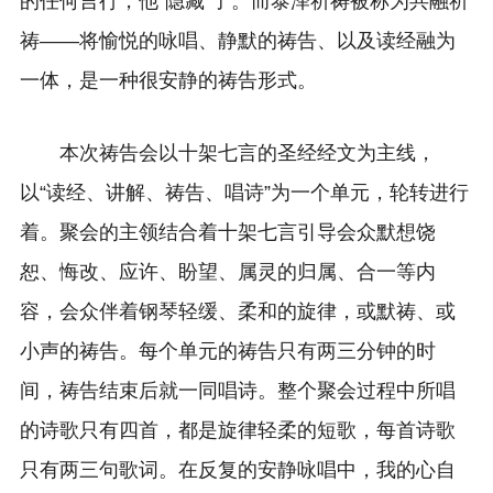
的任何言行，他“隐藏”了。而泰泽祈祷被称为共融祈
祷——将愉悦的咏唱、静默的祷告、以及读经融为
一体，是一种很安静的祷告形式。
本次祷告会以十架七言的圣经经文为主线，
以“读经、讲解、祷告、唱诗”为一个单元，轮转进行
着。聚会的主领结合着十架七言引导会众默想饶
恕、悔改、应许、盼望、属灵的归属、合一等内
容，会众伴着钢琴轻缓、柔和的旋律，或默祷、或
小声的祷告。每个单元的祷告只有两三分钟的时
间，祷告结束后就一同唱诗。整个聚会过程中所唱
的诗歌只有四首，都是旋律轻柔的短歌，每首诗歌
只有两三句歌词。在反复的安静咏唱中，我的心自