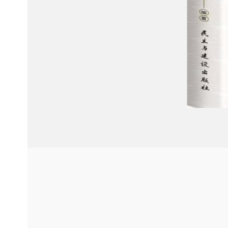
Item
Item
2
2
of
of
2
2